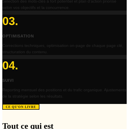
Sélection des mots-clés à fort potentiel et plan d'action priorisé
selon vos objectifs et la concurrence.
03
.
OPTIMISATION
Corrections techniques, optimisation on-page de chaque page clé,
structuration du contenu.
04
.
SUIVI
Reporting mensuel des positions et du trafic organique. Ajustements
de la stratégie selon les résultats.
CE QU'ON LIVRE
Tout ce qui est