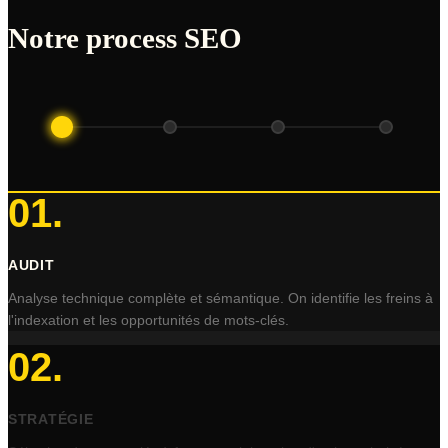
Notre process SEO
01
.
AUDIT
Analyse technique complète et sémantique. On identifie les freins à
l'indexation et les opportunités de mots-clés.
02
.
STRATÉGIE