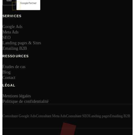
SERVICES
Google Ads
Meta Ads
SEO
Landing pages & Sites
Emailing B2B
RESSOURCES
Études de cas
Blog
Contact
LÉGAL
Mentions légales
Politique de confidentialité
Consultant Google Ads
Consultant Meta Ads
Consultant SEO
Landing pages
Emailing B2B