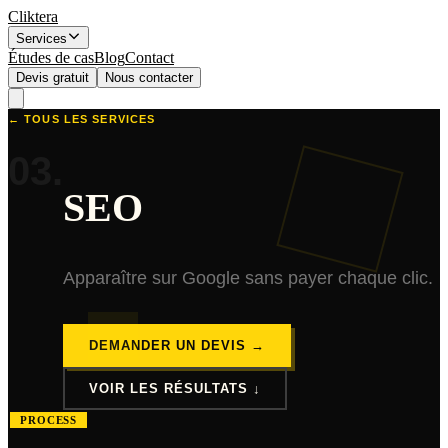
Cliktera
Services
Études de cas
Blog
Contact
Devis gratuit
Nous contacter
← TOUS LES SERVICES
03
.
SEO
Apparaître sur Google sans payer chaque clic.
DEMANDER UN DEVIS →
VOIR LES RÉSULTATS ↓
PROCESS