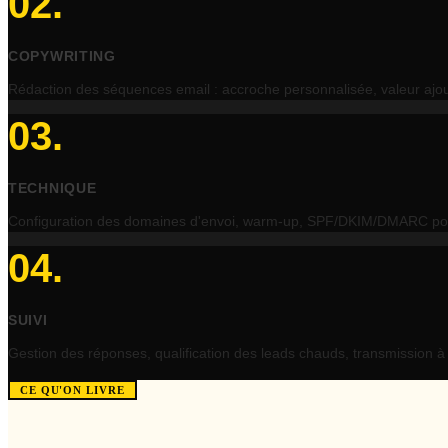
02
.
COPYWRITING
Rédaction des séquences email : accroche personnalisée, valeur ajou
03
.
TECHNIQUE
Configuration des domaines d'envoi, warm-up, SPF/DKIM/DMARC pour 
04
.
SUIVI
Gestion des réponses, qualification des leads chauds, transmission 
CE QU'ON LIVRE