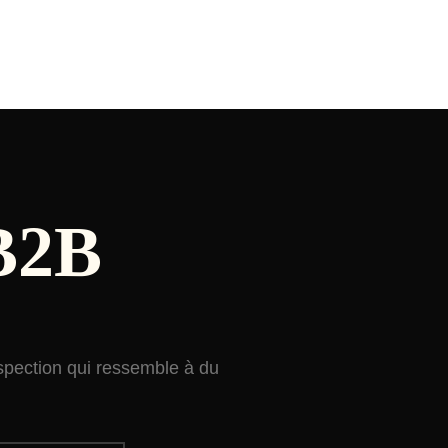
B2B
spection qui ressemble à du