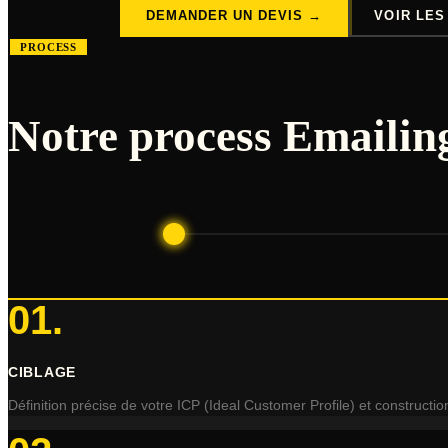
DEMANDER UN DEVIS →
VOIR LES
PROCESS
Notre process Emaili
01
.
CIBLAGE
Définition précise de votre ICP (Ideal Customer Profile) et constructio