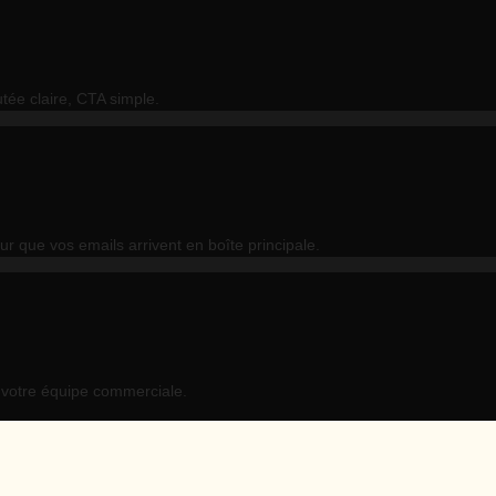
tée claire, CTA simple.
que vos emails arrivent en boîte principale.
à votre équipe commerciale.