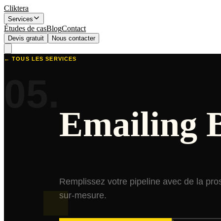
Cliktera
Services
Études de cas
Blog
Contact
Devis gratuit
Nous contacter
← TOUS LES SERVICES
05
.
Emailing 
Remplissez votre pipeline avec de la pro
sur-mesure.