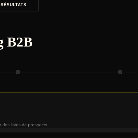
 RÉSULTATS ↓
ng B2B
n des listes de prospects.