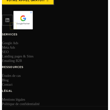
VOTRE APPEL GRATUIT →
SERVICES
Google Ads
Meta Ads
SEO
Landing pages & Sites
Emailing B2B
RESSOURCES
Études de cas
Blog
Contact
LÉGAL
Mentions légales
Politique de confidentialité