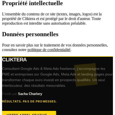
Propriété intellectuelle
L'ensemble du contenu de ce site (textes, images, logos) est la
propriété de
Cliktera
et est protégé par le droit d'auteur. Toute
reproduction est interdite sans autorisation préalable.
Données personnelles
Pour en savoir plus sur le traitement de vos données personnelles,
consultez notre
politique de confidentialité
.
CLIKTERA
Consultant Google Ads & Meta Ads freelance, j'accompagne les
PME et entreprises sur Google Ads, Meta Ads et landing pages pour
transformer chaque euro investi en prospects qualifiés. Un seul
interlocuteur, des résultats mesurables.
Fondé par
Sacha Charlery
RÉSULTATS. PAS DE PROMESSES.