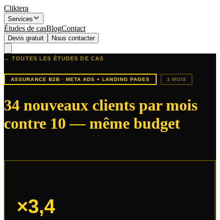
Cliktera
Services
Études de cas
Blog
Contact
Devis gratuit
Nous contacter
← TOUTES LES ÉTUDES DE CAS
ASSURANCE B2B
·
META ADS + LANDING PAGES
3 MOIS
34 nouveaux clients par mois
contre 10 — même budget
×3,4