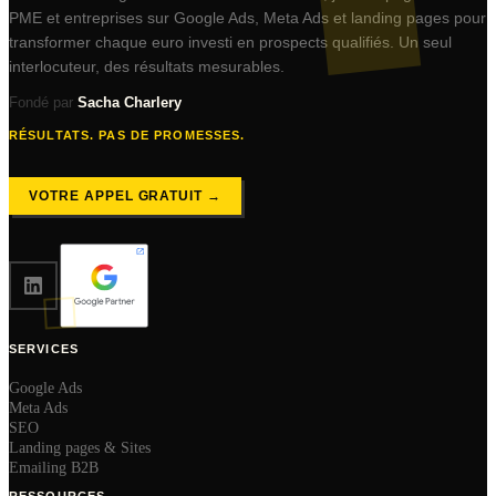
PME et entreprises sur Google Ads, Meta Ads et landing pages pour
transformer chaque euro investi en prospects qualifiés. Un seul
interlocuteur, des résultats mesurables.
Fondé par
Sacha Charlery
RÉSULTATS. PAS DE PROMESSES.
VOTRE APPEL GRATUIT →
SERVICES
Google Ads
Meta Ads
SEO
Landing pages & Sites
Emailing B2B
RESSOURCES