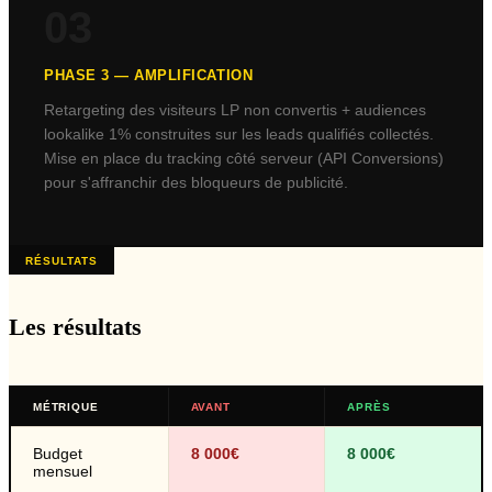
03
PHASE
3
—
AMPLIFICATION
Retargeting des visiteurs LP non convertis + audiences
lookalike 1% construites sur les leads qualifiés collectés.
Mise en place du tracking côté serveur (API Conversions)
pour s'affranchir des bloqueurs de publicité.
RÉSULTATS
Les résultats
MÉTRIQUE
AVANT
APRÈS
Budget
8 000€
8 000€
mensuel