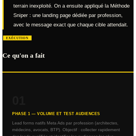
terrain inexploité. On a ensuite appliqué la Méthode
Sniper : une landing page dédiée par profession,
avec le message exact que chaque cible attendait.
EXÉCUTION
Ce qu'on a fait
01
PHASE
1
—
VOLUME ET TEST AUDIENCES
Lead forms natifs Meta Ads par profession (architectes,
médecins, avocats, BTP). Objectif : collecter rapidement