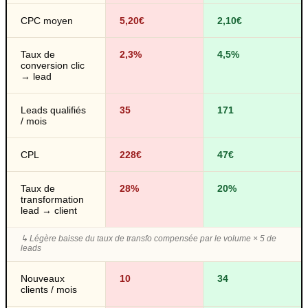
CPC moyen
5,20€
2,10€
Taux de
2,3%
4,5%
conversion clic
→ lead
Leads qualifiés
35
171
/ mois
CPL
228€
47€
Taux de
28%
20%
transformation
lead → client
↳
Légère baisse du taux de transfo compensée par le volume × 5 de
leads
Nouveaux
10
34
clients / mois