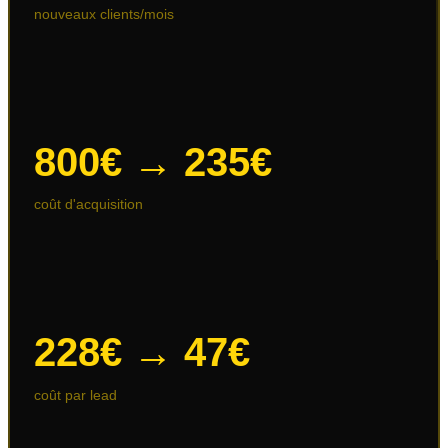
nouveaux clients/mois
800€ → 235€
coût d'acquisition
228€ → 47€
coût par lead