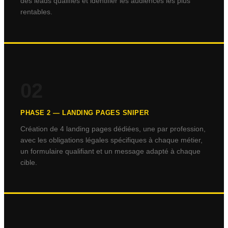
des leads qualifiés et identifier les audiences les plus
rentables.
02
PHASE
2
—
LANDING PAGES SNIPER
Création de 4 landing pages dédiées, une par profession,
avec les obligations légales spécifiques à chaque métier,
un formulaire qualifiant et un message adapté à chaque
cible.