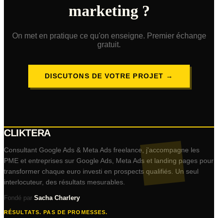
marketing ?
On met en pratique ce qu'on enseigne. Premier échange
gratuit.
DISCUTONS DE VOTRE PROJET →
CLIKTERA
Consultant Google Ads & Meta Ads freelance, j'accompagne les
PME et entreprises sur Google Ads, Meta Ads et landing pages pour
transformer chaque euro investi en prospects qualifiés. Un seul
interlocuteur, des résultats mesurables.
Fondé par
Sacha Charlery
RÉSULTATS. PAS DE PROMESSES.