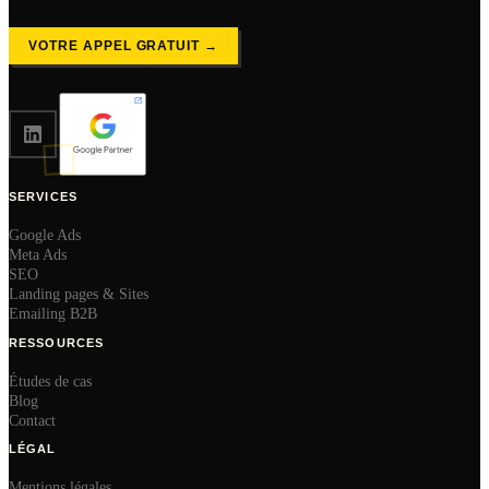
VOTRE APPEL GRATUIT →
SERVICES
Google Ads
Meta Ads
SEO
Landing pages & Sites
Emailing B2B
RESSOURCES
Études de cas
Blog
Contact
LÉGAL
Mentions légales