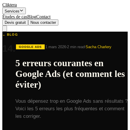
Cliktera
Services
Études de cas
Blog
Contact
Devis gratuit
Nous contacter
← BLOG
14
.
1 mars 2026
2 min read
Sacha Charlery
GOOGLE ADS
5 erreurs courantes en
Google Ads (et comment les
éviter)
Vous dépensez trop en Google Ads sans résultats ?
Voici les 5 erreurs les plus fréquentes et comment
les corriger.